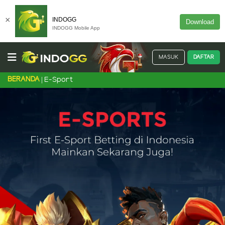
×
INDOGG
Download
INDOGG Mobile App
MASUK
DAFTAR
BERANDA
E-Sport