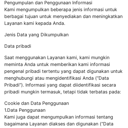
Pengumpulan dan Penggunaan Informasi
Kami mengumpulkan beberapa jenis informasi untuk
berbagai tujuan untuk menyediakan dan meningkatkan
Layanan kami kepada Anda.
Jenis Data yang Dikumpulkan
Data pribadi
Saat menggunakan Layanan kami, kami mungkin
meminta Anda untuk memberikan kami informasi
pengenal pribadi tertentu yang dapat digunakan untuk
menghubungi atau mengidentifikasi Anda (“Data
Pribadi”). Informasi yang dapat diidentifikasi secara
pribadi mungkin termasuk, tetapi tidak terbatas pada:
Cookie dan Data Penggunaan
1.Data Penggunaan
Kami juga dapat mengumpulkan informasi tentang
bagaimana Layanan diakses dan digunakan (“Data