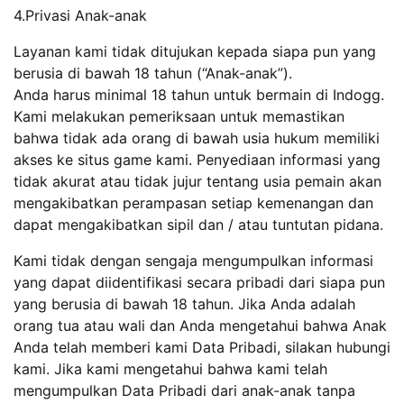
4.Privasi Anak-anak
Layanan kami tidak ditujukan kepada siapa pun yang
berusia di bawah 18 tahun (“Anak-anak”).
Anda harus minimal 18 tahun untuk bermain di Indogg.
Kami melakukan pemeriksaan untuk memastikan
bahwa tidak ada orang di bawah usia hukum memiliki
akses ke situs game kami. Penyediaan informasi yang
tidak akurat atau tidak jujur tentang usia pemain akan
mengakibatkan perampasan setiap kemenangan dan
dapat mengakibatkan sipil dan / atau tuntutan pidana.
Kami tidak dengan sengaja mengumpulkan informasi
yang dapat diidentifikasi secara pribadi dari siapa pun
yang berusia di bawah 18 tahun. Jika Anda adalah
orang tua atau wali dan Anda mengetahui bahwa Anak
Anda telah memberi kami Data Pribadi, silakan hubungi
kami. Jika kami mengetahui bahwa kami telah
mengumpulkan Data Pribadi dari anak-anak tanpa