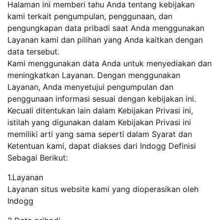
Halaman ini memberi tahu Anda tentang kebijakan
kami terkait pengumpulan, penggunaan, dan
pengungkapan data pribadi saat Anda menggunakan
Layanan kami dan pilihan yang Anda kaitkan dengan
data tersebut.
Kami menggunakan data Anda untuk menyediakan dan
meningkatkan Layanan. Dengan menggunakan
Layanan, Anda menyetujui pengumpulan dan
penggunaan informasi sesuai dengan kebijakan ini.
Kecuali ditentukan lain dalam Kebijakan Privasi ini,
istilah yang digunakan dalam Kebijakan Privasi ini
memiliki arti yang sama seperti dalam Syarat dan
Ketentuan kami, dapat diakses dari Indogg Definisi
Sebagai Berikut:
1.Layanan
Layanan situs website kami yang dioperasikan oleh
Indogg