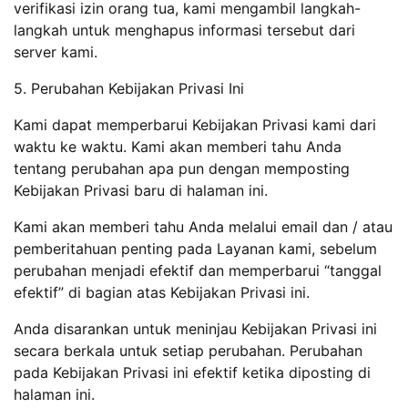
verifikasi izin orang tua, kami mengambil langkah-
langkah untuk menghapus informasi tersebut dari
server kami.
5. Perubahan Kebijakan Privasi Ini
Kami dapat memperbarui Kebijakan Privasi kami dari
waktu ke waktu. Kami akan memberi tahu Anda
tentang perubahan apa pun dengan memposting
Kebijakan Privasi baru di halaman ini.
Kami akan memberi tahu Anda melalui email dan / atau
pemberitahuan penting pada Layanan kami, sebelum
perubahan menjadi efektif dan memperbarui “tanggal
efektif” di bagian atas Kebijakan Privasi ini.
Anda disarankan untuk meninjau Kebijakan Privasi ini
secara berkala untuk setiap perubahan. Perubahan
pada Kebijakan Privasi ini efektif ketika diposting di
halaman ini.